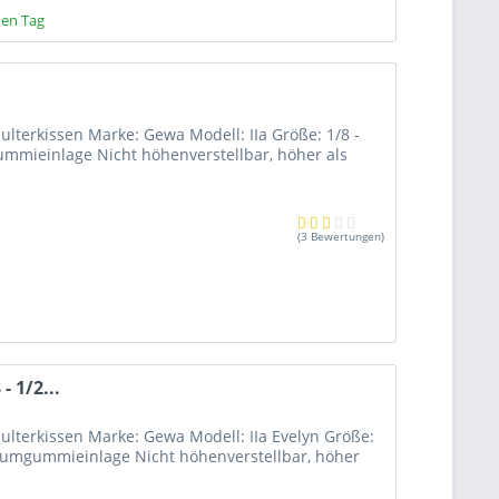
hen Tag
hulterkissen Marke: Gewa Modell: IIa Größe: 1/8 -
ummieinlage Nicht höhenverstellbar, höher als
(
3 Bewertungen
)
- 1/2...
chulterkissen Marke: Gewa Modell: IIa Evelyn Größe:
chaumgummieinlage Nicht höhenverstellbar, höher