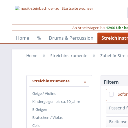
An Arbeitstagen bis
12:00 Uhr be
Home
%
Drums & Percussion
Streichins
Home
Streichinstrumente
Zubehör Streic
Streichinstrumente
Filtern
Geige / Violine
Sofor
Kindergeigen bis ca. 10 Jahre
Passend 
E-Geigen
Bratschen / Violas
1/2
(
Breitenve
Cello