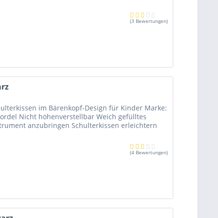
(
3 Bewertungen
)
arz
chulterkissen im Bärenkopf-Design für Kinder Marke:
 Kordel Nicht höhenverstellbar Weich gefülltes
trument anzubringen Schulterkissen erleichtern
(
4 Bewertungen
)