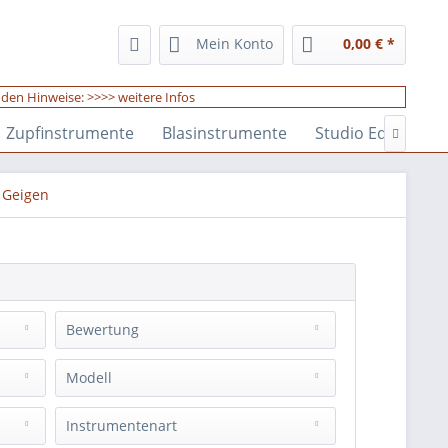
Mein Konto
0,00 € *
enden Hinweise:
>>>> weitere Infos
Zupfinstrumente
Blasinstrumente
Studio Equipmen

r Geigen
Bewertung
& mehr
Modell
& mehr
& mehr
Artist
(
1
)
Instrumentenart
& mehr