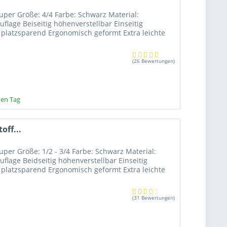
Kun Mini
(
4
)
Super Größe: 4/4 Farbe: Schwarz Material:
lage Beiseitig höhenverstellbar Einseitig
Kun Super
(
2
)
 platzsparend Ergonomisch geformt Extra leichte
Libero de luxe
(
3
)
Natura
(
2
)
(
26 Bewertungen
)
Non-Slip Pad Set
(
1
)
Professional
(
2
)
Secondo Standard
(
3
)
hen Tag
Standard
(
8
)
Super Flexibel
(
1
)
off...
Voce
(
1
)
uper Größe: 1/2 - 3/4 Farbe: Schwarz Material:
lage Beidseitig höhenverstellbar Einseitig
 platzsparend Ergonomisch geformt Extra leichte
(
31 Bewertungen
)