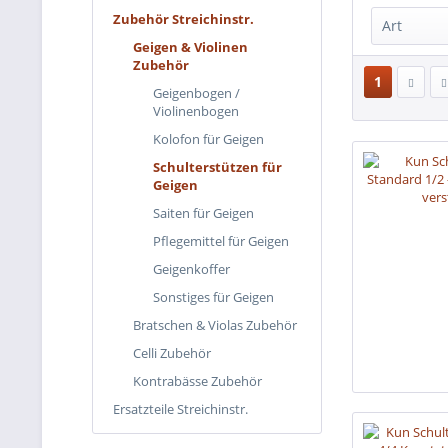
1/2 -
Zubehör Streichinstr.
Ja
(
63
Art
1/2 -
Geigen & Violinen
Nein
1/4
(
Zubehör
Luftk
1/4 -
1
Geigenbogen /
Schu
1/8
(
Violinenbogen
Schul
1/8 -
Kolofon für Geigen
Tasch
1/8 -
Schulterstützen für
1/16
Geigen
1/16 
Saiten für Geigen
1/16 
Pflegemittel für Geigen
1/16 
Geigenkoffer
1/16 
Sonstiges für Geigen
3/4
(
Bratschen & Violas Zubehör
3/4 -
Celli Zubehör
4/4
(
Kontrabässe Zubehör
pass
Ersatzteile Streichinstr.