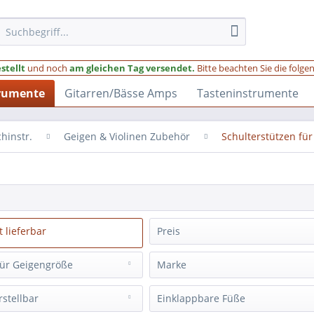
stellt
und noch
am gleichen Tag versendet.
Bitte beachten Sie die folg
trumente
Gitarren/Bässe Amps
Tasteninstrumente
hinstr.
Geigen & Violinen Zubehör
Schulterstützen fü
t lieferbar
Preis
für Geigengröße
Marke
2,56 €
245,18 €
von
bis
9
)
Augustin
(
18
)
rstellbar
Einklappbare Füße