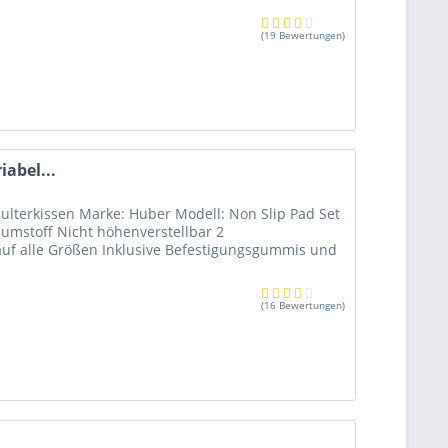
(
19 Bewertungen
)
iabel...
chulterkissen Marke: Huber Modell: Non Slip Pad Set
aumstoff Nicht höhenverstellbar 2
auf alle Größen Inklusive Befestigungsgummis und
(
16 Bewertungen
)