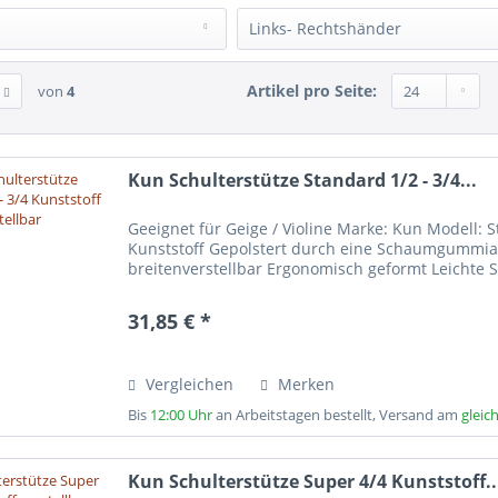
 3/4
(
3
)
Bonmusica
(
10
)
)
Ja
(
15
)
Links- Rechtshänder
 3/4 - 4/4
(
1
)
Efel
(
2
)
(
30
)
Nein
(
78
)
3
)
Gewa
(
2
)
issen
(
5
)
für Linkshändergeigen
(
6
)
 1/2
(
13
)
GEWAPure
(
2
)
Artikel pro Seite:
von
4
lterkissen
(
9
)
für Rechtshändergeigen
(
73
)
2
)
Huber
(
1
)
terstütze
(
79
)
 1/2
(
2
)
Kun
(
16
)
e für Schulterstütze
(
1
)
 1/4
(
4
)
Libero
(
7
)
Kun Schulterstütze Standard 1/2 - 3/4...
(
1
)
O.M. Mönnich
(
8
)
Geeignet für Geige / Violine Marke: Kun Modell: S
- 1/4
(
3
)
Playonair
(
5
)
Kunststoff Gepolstert durch eine Schaumgummiauf
- 1/8
(
1
)
Resonans
(
1
)
breitenverstellbar Ergonomisch geformt Leichte S
- 1/18
(
3
)
Steinbach
(
5
)
31,85 € *
- 3/4
(
2
)
Viokid
(
6
)
3
)
Wolf
(
11
)
 4/4
(
23
)
Vergleichen
Merken
18
)
Bis
12:00 Uhr
an Arbeitstagen bestellt, Versand am
gleic
end für alle Größen
(
3
)
Kun Schulterstütze Super 4/4 Kunststoff..