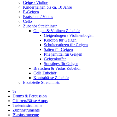
Geige / Violine
Kindergeigen bis ca. 10 Jahre
E-Geigen
Bratschen / Violas
Cello
Zubehör Streichinstr.
Geigen & Violinen Zubehör
Geigenbogen / Violinenbogen
Kolofon für Geigen
Schulterstützen für Geigen
Saiten für Geigen
Pflegemittel für Geigen
Geigenkoffer
Sonstiges für Geigen
Bratschen & Violas Zubehör
Celli Zubehör
Kontrabässe Zubehör
Ersatzteile Streichinstr.
%
Drums & Percussion
Gitarren/Bässe Amps
Tasteninstrumente
Zupfinstrumente
Blasinstrumente