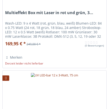
Multieffekt Box mit Laser in rot und grün, 3...
Wash-LED: 9 x 4 Watt (rot, grün, blau, weiß) Blumen-LED: 84
x 0.75 Watt (24 rot, 18 grün, 18 blau, 24 amber) Stroboskop-
LED: 12 x 0.5 Watt (weiß) Rotlaser: 100 mW Grünlaser: 30
mW Laserklasse: 3B Protokoll: DMX-512 (3, 5, 12, 19 oder 32
Kanäle) Funktionen: Dimmer (0-100 %), Stroboskop (0-20 Hz),
169,95 € *
249,00 € *
Auto, Sound Control, Master/Slave Display: 4-stellig
(
0 Bewertungen
)
Gehäuse: Metall Montage: 1...
Merken
Derzeit leider nicht lieferbar