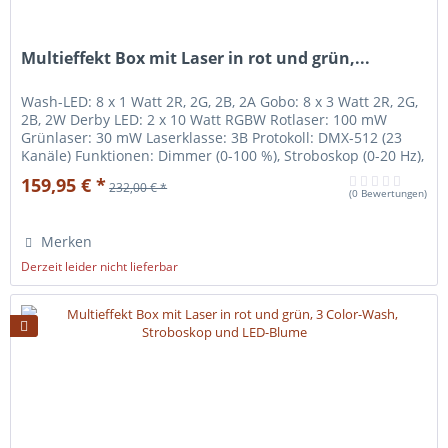
Multieffekt Box mit Laser in rot und grün,...
Wash-LED: 8 x 1 Watt 2R, 2G, 2B, 2A Gobo: 8 x 3 Watt 2R, 2G,
2B, 2W Derby LED: 2 x 10 Watt RGBW Rotlaser: 100 mW
Grünlaser: 30 mW Laserklasse: 3B Protokoll: DMX-512 (23
Kanäle) Funktionen: Dimmer (0-100 %), Stroboskop (0-20 Hz),
Auto, Sound Control, Master/Slave Display: 4-stellig
159,95 € *
232,00 € *
Gehäuse: Metall Montage: 1 Bügel Ein und Ausgänge: 3-pin
(
0 Bewertungen
)
DMX und IEC Kühlung: Leiser Lüfter...
Merken
Derzeit leider nicht lieferbar