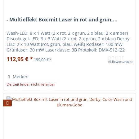
- Multieffekt Box mit Laser in rot und grün,...
Wash-LED: 8 x 1 Watt (2 x rot, 2 x grün, 2 x blau, 2 x amber)
Discokugel-LED: 6 x 3 Watt (2 x rot, 2 x grün, 2 x blau) Derby
LED: 2 x 10 Watt (rot, grün, blau, weiß) Rotlaser: 100 mW
Grünlaser: 30 mW Laserklasse: 3B Protokoll: DMX-512 (22
Kanäle) Funktionen: Dimmer (0-100 %), Stroboskop (0-20 Hz),
112,95 € *
199,00 € *
Auto, Sound Control, Master/Slave Display: 4-stellig
(
0 Bewertungen
)
Gehäuse: Metall Montage:...
Merken
Derzeit leider nicht lieferbar