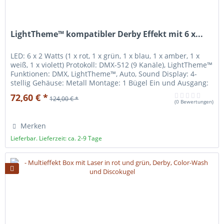
LightTheme™ kompatibler Derby Effekt mit 6 x...
LED: 6 x 2 Watts (1 x rot, 1 x grün, 1 x blau, 1 x amber, 1 x
weiß, 1 x violett) Protokoll: DMX-512 (9 Kanäle), LightTheme™
Funktionen: DMX, LightTheme™, Auto, Sound Display: 4-
stellig Gehäuse: Metall Montage: 1 Bügel Ein und Ausgang:
3-pin DMX / LightTheme™ und IEC Verwendung:
72,60 € *
124,00 € *
Innenräume Stromverbrauch: 40 Watt Abmessungen: 20 x
(
0 Bewertungen
)
22 x 16 cm Gewicht: 1,4 kg
Merken
Lieferbar. Lieferzeit: ca. 2-9 Tage