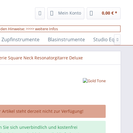
Mein Konto
0,00 € *
enden Hinweise:
>>>> weitere Infos
Zupfinstrumente
Blasinstrumente
Studio Equipmen

erie Square Neck Resonatorgitarre Deluxe
 Artikel steht derzeit nicht zur Verfügung!
n Sie sich unverbindlich und kostenfrei