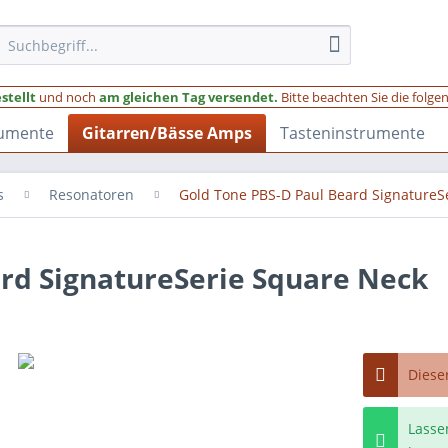
stellt
und noch
am gleichen Tag versendet.
Bitte beachten Sie die folg
rumente
Gitarren/Bässe Amps
Tasteninstrumente
s
Resonatoren
Gold Tone PBS-D Paul Beard SignatureS
rd SignatureSerie Square Neck
Dieser
Lasse