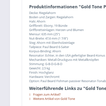
Produktinformationen "Gold Tone P
Decke: Riegelahorn
Boden und Zargen: Riegelahorn
Hals: Ahorn
Griffbrett: Ebony, 19 Bünde
Griffbretteinlagen: Herzen und Blumen
Mensur: 635 mm (25")
Nut-Breite: 47,6 mm (1 7/8")
Steg: Ahorn mit Ebenholzeinlage
Tailpiece: Paul Beard 6-Saiter
Korpus-Binding: Ahorn
Resonator: Echter, in den USA gefertigter Beard-Konus
Mechaniken: Metall-Druckguss mit Metallknöpfen
Stimmung: G-B-D-G-B-D
Gewicht: 2,5 kg
Finish: Hochglanz
Hardware: Verchromt
Option: Paul Beard Fishman passiver Resonator-Tonab
Weiterführende Links zu "Gold Tone
Fragen zum Artikel?
Weitere Artikel von Gold Tone