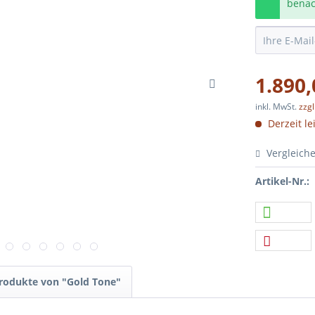
benach
1.890,
inkl. MwSt.
zzg
Derzeit le
Vergleich
Artikel-Nr.:
Produkte von "Gold Tone"